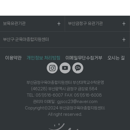
보육유관기관
부산금정구 유관기관
부산구·군육아종합지원센터
이용약관
개인정보 처리방침
이메일무단수집거부
오시는 길
부산금정구육아종합지원센터 부산대학교수탁운영
(46228) 부산광역시 금정구 금강로 584
TEL: 051)516-6007 FAX: 051)516-6008
관리자 이메일 : gjscc23@naver.com
Copyrightⓒ2024 부산금정구육아종합지원센터.
All right reserved.