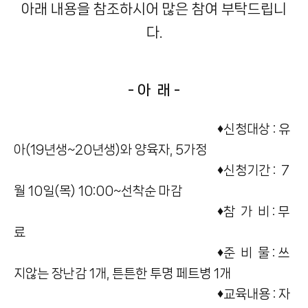
아래 내용을 참조하시어 많은 참여 부탁드립니
다.
- 아 래 -
♦신청대상 : 유
아(19년생~20년생)와 양육자, 5가정
♦신청기간 : 7
월 10일(목) 10:00~선착순 마감
♦참 가 비 : 무
료
♦준 비 물 : 쓰
지않는 장난감 1개, 튼튼한 투명 페트병 1개
♦교육내용 : 자