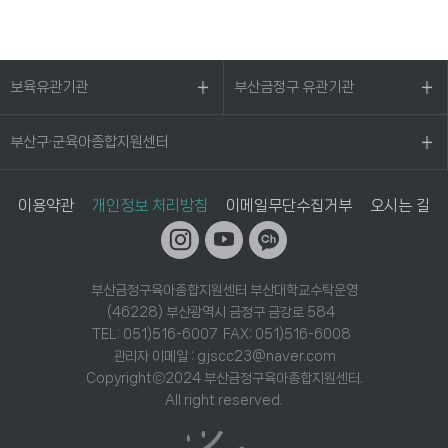
보육유관기관
부산금정구 유관기관
부산구·군육아종합지원센터
이용약관
개인정보 처리방침
이메일무단수집거부
오시는 길
부산금정구육아종합지원센터 부산대학교수탁운영
(46228) 부산광역시 금정구 금강로 584
TEL: 051)516-6007 FAX: 051)516-6008
관리자 이메일 : gjscc23@naver.com
Copyrightⓒ2024 부산금정구육아종합지원센터.
All right reserved.